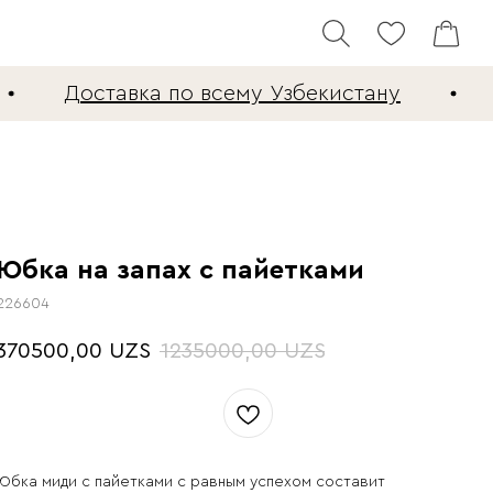
Доставка по всему Узбекистану
Юбка на запах с пайетками
226604
370500,00
1235000,00
UZS
UZS
Юбка миди с пайетками с равным успехом составит