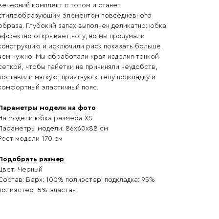
вечерний комплект с топом и станет
стилеобразующим элементом повседневного
образа. Глубокий запах выполнен деликатно: юбка
эффектно открывает ногу, но мы продумали
конструкцию и исключили риск показать больше,
чем нужно. Мы обработали края изделия тонкой
сеткой, чтобы пайетки не причиняли неудобств,
поставили мягкую, приятную к телу подкладку и
комфортный эластичный пояс.
Параметры модели на фото
На модели юбка размера XS
Параметры модели: 86х60х88 см
Рост модели 170 см
Подобрать размер
Цвет: Черный
Состав: Верх: 100% полиэстер; подкладка: 95%
полиэстер, 5% эластан