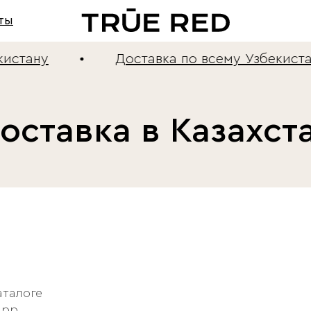
ты
истану
Доставка по всему Узбекистан
оставка в Казахст
аталоге
App