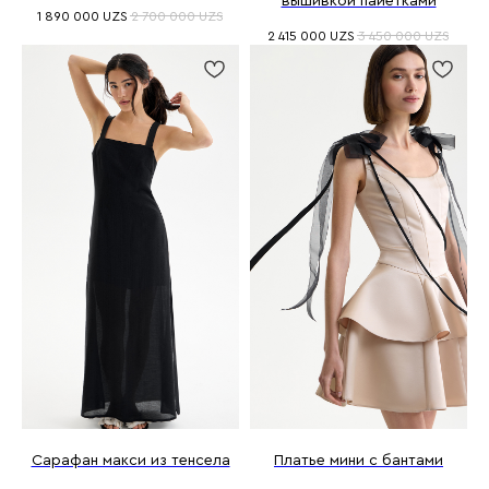
вышивкой пайетками
1 890 000
UZS
2 700 000
UZS
2 415 000
UZS
3 450 000
UZS
Сарафан макси из тенсела
Платье мини с бантами