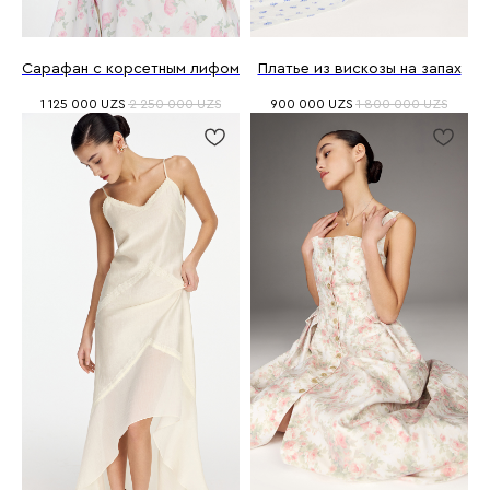
Сарафан с корсетным лифом
Платье из вискозы на запах
1 125 000
UZS
2 250 000
UZS
900 000
UZS
1 800 000
UZS