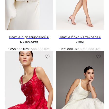
Платье с драпировкой и
Платье бохо из тенсела и
разрезами
льна
1 050 000
UZS
1 500 000
UZS
1 875 000
UZS
3 750 000
UZS