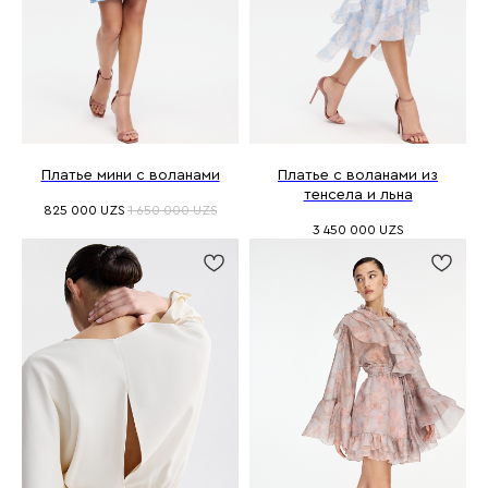
Платье мини с воланами
Платье с воланами из
тенсела и льна
825 000
UZS
1 650 000
UZS
3 450 000
UZS