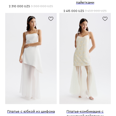
пайетками
2 310 000
UZS
3 300 000
UZS
2 415 000
UZS
3 450 000
UZS
Платье с юбкой из шифона
Платье-комбинация с