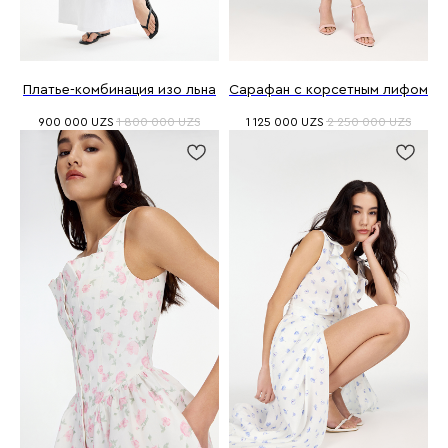
Платье-комбинация изо льна
Сарафан с корсетным лифом
900 000
UZS
1 800 000
UZS
1 125 000
UZS
2 250 000
UZS