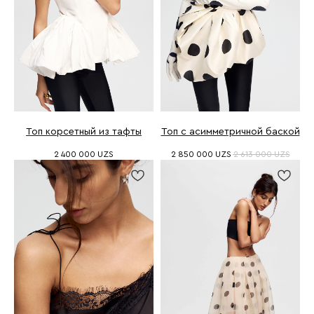
Топ корсетный из тафты
Топ с асимметричной баской
2 400 000
UZS
2 850 000
UZS
2 613 000
UZS