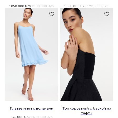
1 050 000
UZS
2 100 000
UZS
1 050 000
UZS
1 925 000
UZS
Платье мини с воланами
Топ корсетный с баской из
тафты
825 000
UZS
1 650 000
UZS