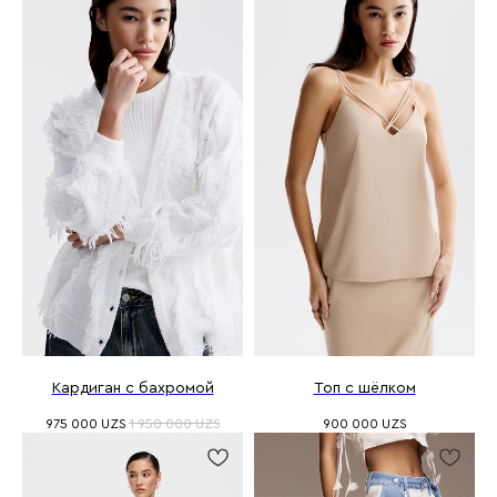
Кардиган с бахромой
Топ с шёлком
975 000
UZS
1 950 000
UZS
900 000
UZS