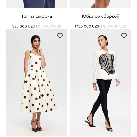
Топ из шифона
Юбка со сборкой
525 000
UZS
1 050 000
UZS
1 425 000
UZS
2 850 000
UZS