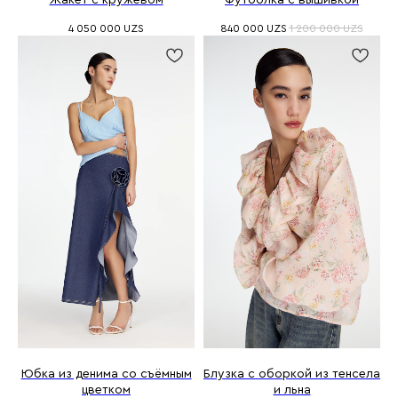
Жакет с кружевом
Футболка с вышивкой
4 050 000
UZS
840 000
UZS
1 200 000
UZS
Юбка из денима со съёмным
Блузка с оборкой из тенсела
цветком
и льна