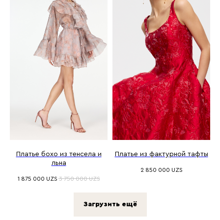
Платье бохо из тенсела и
Платье из фактурной тафты
льна
2 850 000
UZS
1 875 000
UZS
3 750 000
UZS
Загрузить ещё