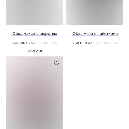
Юбка макси с шерстью
Юбка мини с пайетками
535 500
UZS
1 785 000
UZS
288 000
UZS
960 000
UZS