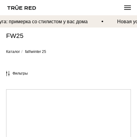
а: примерка со стилистом у вас дома
Новая усл
FW25
Каталог
/
fall\winter 25
Фильтры