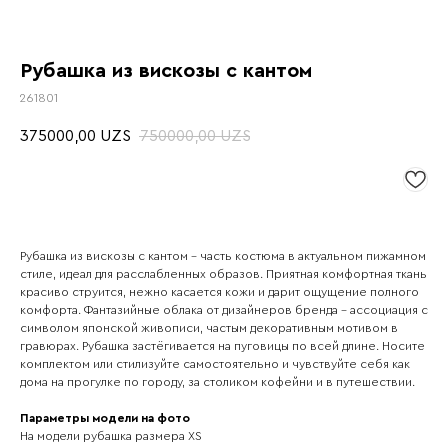
Рубашка из вискозы с кантом
261801
375000,00
750000,00
UZS
UZS
Рубашка из вискозы с кантом – часть костюма в актуальном пижамном
стиле, идеал для расслабленных образов. Приятная комфортная ткань
красиво струится, нежно касается кожи и дарит ощущение полного
комфорта. Фантазийные облака от дизайнеров бренда – ассоциация с
символом японской живописи, частым декоративным мотивом в
гравюрах. Рубашка застёгивается на пуговицы по всей длине. Носите
комплектом или стилизуйте самостоятельно и чувствуйте себя как
дома на прогулке по городу, за столиком кофейни и в путешествии.
Параметры модели на фото
На модели рубашка размера ХS