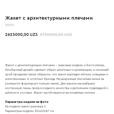
Жакет с архитектурными плечами
222210
2625000,00
3750000,00
UZS
UZS
Жакет с архитектурными плечами – знаковая модель и бестселлер.
Необычный дизайн сделает образ заметным и цепляющим, а сложный
крой продуман таким образом, что жакет выглядит лёгким, изящным и
женственным, в эстетике бренда. Расширенная плечевая линия на
контрасте формирует тонкую талию. Для жакета мы выбрали
костюмную ткань превосходного качества и дополнили подкладкой с
шёлком в составе. Жакет застёгивается на потайные кнопки.
Параметры модели на фото
На модели жакет размера S
Параметры модели: 83х60х87 см