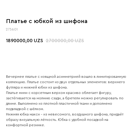
Платье с юбкой из шифона
273601
1890000,00
2700000,00
UZS
UZS
Вечернее платье с изящной асимметрией вошло в лимитированную
коллекцию. Платье состоит из двух отдельных элементов: верхнего
футляра и нижней юбки из шифона.
Платье мини с корсетным верхом красиво облегает фигуру,
застёгивается на молнию сзади, а бретели можно регулировать по
длине. Выполнено из плотной пластичной ткани и дополнено
подкладкой с шёлком.
Нижняя юбка макси – из невесомого, воздушного шифона, придаёт
образу визуальную лёгкость. Юбка с удобной посадкой на
комфортной резинке.