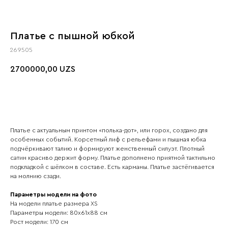
Платье с пышной юбкой
269505
2700000,00
UZS
Платье с актуальным принтом «полька-дот», или горох, создано для
особенных событий. Корсетный лиф с рельефами и пышная юбка
подчёркивают талию и формируют женственный силуэт. Плотный
сатин красиво держит форму. Платье дополнено приятной тактильно
подкладкой с шёлком в составе. Есть карманы. Платье застёгивается
на молнию сзади.
Параметры модели на фото
На модели платье размера ХS
Параметры модели: 80х61х88 см
Рост модели: 170 см