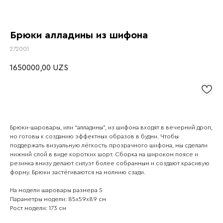
Брюки алладины из шифона
272001
1650000,00
UZS
Брюки-шаровары, или “алладины”, из шифона входят в вечерний дроп,
но готовы к созданию эффектных образов в будни. Чтобы
поддержать визуальную лёгкость прозрачного шифона, мы сделали
нижний слой в виде коротких шорт. Сборка на широком поясе и
резинка внизу делают силуэт более собранным и создают красивую
форму. Брюки застёгиваются на молнию сзади.
На модели шаровары размера S
Параметры модели: 85х59х89 см
Рост модели: 173 см