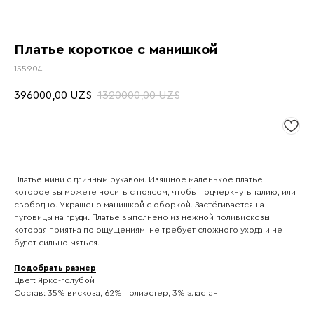
Платье короткое с манишкой
155904
396000,00
1320000,00
UZS
UZS
Платье мини с длинным рукавом. Изящное маленькое платье,
которое вы можете носить с поясом, чтобы подчеркнуть талию, или
свободно. Украшено манишкой с оборкой. Застёгивается на
пуговицы на груди. Платье выполнено из нежной поливискозы,
которая приятна по ощущениям, не требует сложного ухода и не
будет сильно мяться.
Подобрать размер
Цвет: Ярко-голубой
Состав: 35% вискоза, 62% полиэстер, 3% эластан