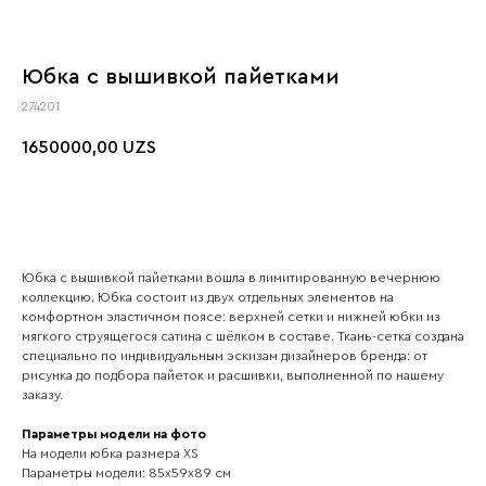
Юбка с вышивкой пайетками
274201
1650000,00
UZS
Юбка с вышивкой пайетками вошла в лимитированную вечернюю
коллекцию. Юбка состоит из двух отдельных элементов на
комфортном эластичном поясе: верхней сетки и нижней юбки из
мягкого струящегося сатина с шёлком в составе. Ткань-сетка создана
специально по индивидуальным эскизам дизайнеров бренда: от
рисунка до подбора пайеток и расшивки, выполненной по нашему
заказу.
Параметры модели на фото
На модели юбка размера ХS
Параметры модели: 85х59х89 см