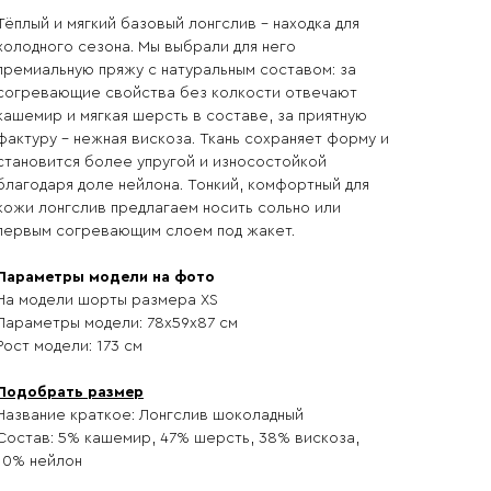
Тёплый и мягкий базовый лонгслив – находка для
холодного сезона. Мы выбрали для него
премиальную пряжу с натуральным составом: за
согревающие свойства без колкости отвечают
кашемир и мягкая шерсть в составе, за приятную
фактуру – нежная вискоза. Ткань сохраняет форму и
становится более упругой и износостойкой
благодаря доле нейлона. Тонкий, комфортный для
кожи лонгслив предлагаем носить сольно или
первым согревающим слоем под жакет.
Параметры модели на фото
На модели шорты размера ХS
Параметры модели: 78х59х87 см
Рост модели: 173 см
Подобрать размер
Название краткое: Лонгслив шоколадный
Состав: 5% кашемир, 47% шерсть, 38% вискоза,
10% нейлон